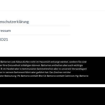
enschutzerklärung
ressum
RO21
 Batterien und Akkus dürfen nicht im Hausmüll entsorgt werden, sondern Sie sind
der Ihre Gesundheit schädigen können. Batterien enthalten aber auch wichtige
(z. B. im Handel oder in kommunalen Sammelstellen oder in unserem Versandlager)
en in seinem Sortiment führt oder geführt hat. Das Zeichen mit der
er Bedeutung: Pb: Batterie enthält Blei Cd: Batterie enthält Cadmium Hg: Batterie