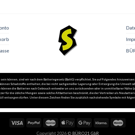
onto
Dat
korb
Imp
asse
BÜ
in können, sind wir nach dem Batteriegesetz (BattG) verpflichtet, Sie auf Folgendes hinzuweisen:
n können Schadstoffe enthalten, die bei nicht sachgemäßer Lagerung oder Entsorgung die Umwelt o
 Sie können die Batterien nach Gebrauch entweder an uns zurücksenden oder in unmittelbarer Nähe 
zer für die übliche Mengen sowie solche Altbatterien beschränkt, die der Vertreiber als Neubatteri
l entsorgen dürfen. Unter diesem Zeichen finden Sie zusätzlich nachstehende Symbole mit folgend
Copyright 2026 ©
BÜRO21 GbR