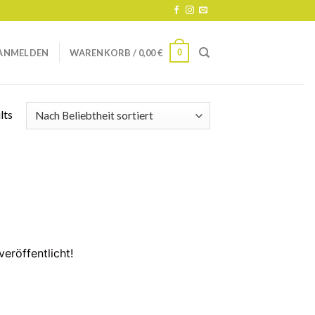
0
ANMELDEN
WARENKORB /
0,00
€
lts
eröffentlicht!