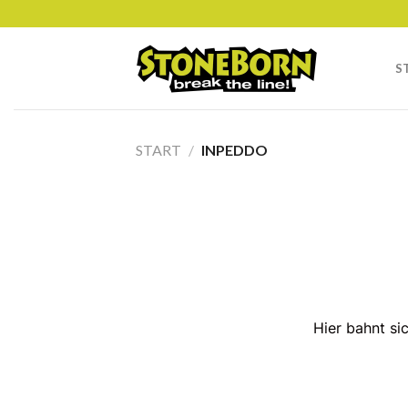
Skip
to
content
S
START
/
INPEDDO
Hier bahnt si