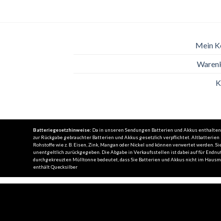
Mein K
Waren
K
Batteriegesetzhinweise:
Da in unseren Sendungen Batterien und Akkus enthalten se
zur Rückgabe gebrauchter Batterien und Akkus gesetzlich verpflichtet. Altbatterie
Rohstoffe wie z. B. Eisen, Zink, Mangan oder Nickel und können verwertet werden.
unentgeltlich zurückgegeben. Die Abgabe in Verkaufsstellen ist dabei auf für Endnut
durchgekreuzten Mülltonne bedeutet, dass Sie Batterien und Akkus nicht im Hausmül
enthält Quecksilber