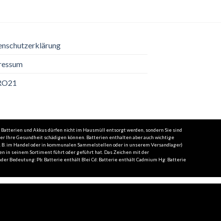
enschutzerklärung
ressum
RO21
 Batterien und Akkus dürfen nicht im Hausmüll entsorgt werden, sondern Sie sind
der Ihre Gesundheit schädigen können. Batterien enthalten aber auch wichtige
(z. B. im Handel oder in kommunalen Sammelstellen oder in unserem Versandlager)
en in seinem Sortiment führt oder geführt hat. Das Zeichen mit der
er Bedeutung: Pb: Batterie enthält Blei Cd: Batterie enthält Cadmium Hg: Batterie