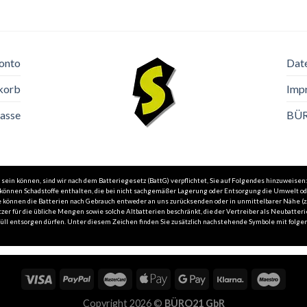
onto
Dat
korb
Imp
asse
BÜ
in können, sind wir nach dem Batteriegesetz (BattG) verpflichtet, Sie auf Folgendes hinzuweisen:
n können Schadstoffe enthalten, die bei nicht sachgemäßer Lagerung oder Entsorgung die Umwelt o
 Sie können die Batterien nach Gebrauch entweder an uns zurücksenden oder in unmittelbarer Nähe 
zer für die übliche Mengen sowie solche Altbatterien beschränkt, die der Vertreiber als Neubatteri
l entsorgen dürfen. Unter diesem Zeichen finden Sie zusätzlich nachstehende Symbole mit folgend
Copyright 2026 ©
BÜRO21 GbR