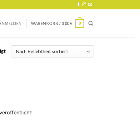
0
ANMELDEN
WARENKORB /
0,00
€
igt
eröffentlicht!