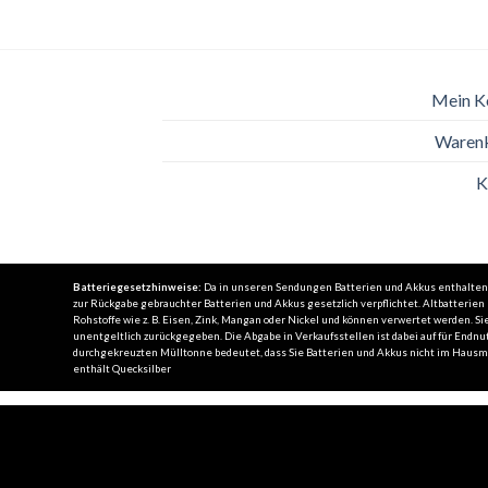
Mein K
Waren
K
Batteriegesetzhinweise:
Da in unseren Sendungen Batterien und Akkus enthalten se
zur Rückgabe gebrauchter Batterien und Akkus gesetzlich verpflichtet. Altbatterie
Rohstoffe wie z. B. Eisen, Zink, Mangan oder Nickel und können verwertet werden.
unentgeltlich zurückgegeben. Die Abgabe in Verkaufsstellen ist dabei auf für Endnut
durchgekreuzten Mülltonne bedeutet, dass Sie Batterien und Akkus nicht im Hausmül
enthält Quecksilber