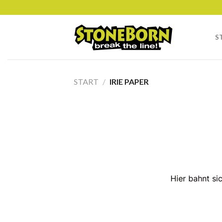
Skip
to
content
S
START
/
IRIE PAPER
Hier bahnt si