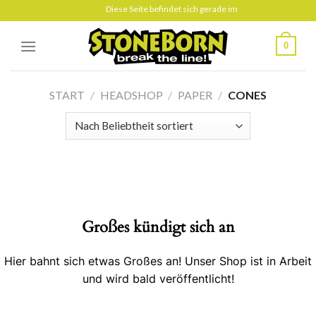
Skip
Diese Seite befindet sich gerade im Aufbau
to
content
0
START
/
HEADSHOP
/
PAPER
/
CONES
Großes kündigt sich an
Hier bahnt sich etwas Großes an! Unser Shop ist in Arbeit
und wird bald veröffentlicht!