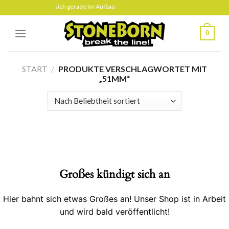
Skip
iese Seite befindet sich gerade im Aufbau
to
content
0
START
/
PRODUKTE VERSCHLAGWORTET MIT
„51MM“
Großes kündigt sich an
Hier bahnt sich etwas Großes an! Unser Shop ist in Arbeit
und wird bald veröffentlicht!