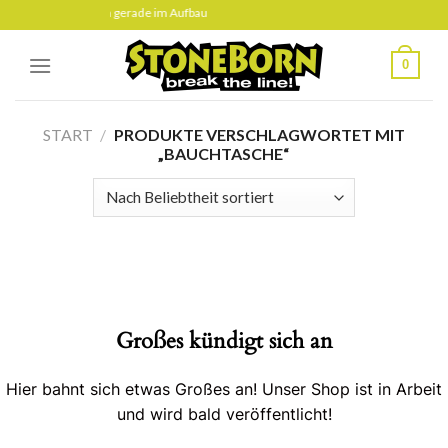
Skip
e Seite befindet sich gerade im Aufbau
to
content
0
START
/
PRODUKTE VERSCHLAGWORTET MIT
„BAUCHTASCHE“
Großes kündigt sich an
Hier bahnt sich etwas Großes an! Unser Shop ist in Arbeit
und wird bald veröffentlicht!