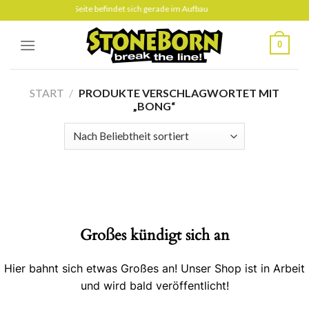
Skip
Diese Seite befindet sich gerade im Aufbau
to
content
0
START
/
PRODUKTE VERSCHLAGWORTET MIT
„BONG“
Großes kündigt sich an
Hier bahnt sich etwas Großes an! Unser Shop ist in Arbeit
und wird bald veröffentlicht!