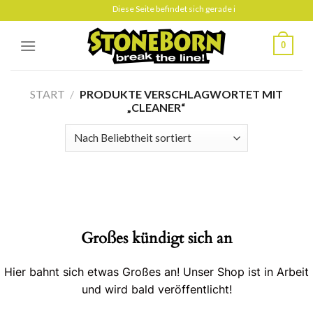
Skip
Diese Seite befindet sich gerade im Aufbau
to
content
0
START
/
PRODUKTE VERSCHLAGWORTET MIT
„CLEANER“
Großes kündigt sich an
Hier bahnt sich etwas Großes an! Unser Shop ist in Arbeit
und wird bald veröffentlicht!