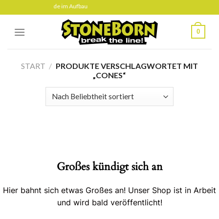
Skip
te befindet sich gerade im Aufbau
to
content
0
START
/
PRODUKTE VERSCHLAGWORTET MIT
„CONES“
Großes kündigt sich an
Hier bahnt sich etwas Großes an! Unser Shop ist in Arbeit
und wird bald veröffentlicht!