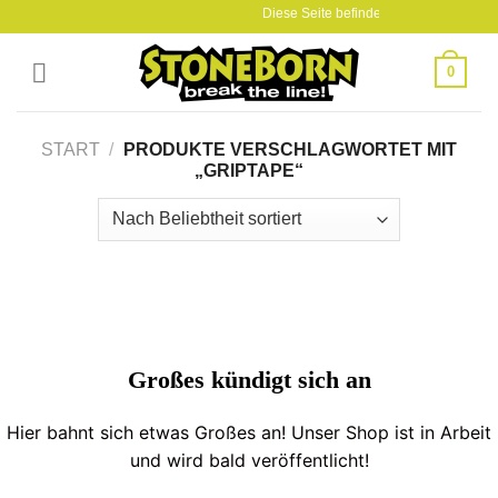
Skip
Diese Seite befindet sich gerade im Auf
to
content
0
START
/
PRODUKTE VERSCHLAGWORTET MIT
„GRIPTAPE“
Großes kündigt sich an
Hier bahnt sich etwas Großes an! Unser Shop ist in Arbeit
und wird bald veröffentlicht!