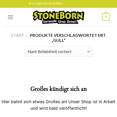
Skip
Diese Seite befindet sich gerade im Aufbau
to
content
0
START
/
PRODUKTE VERSCHLAGWORTET MIT
„GULL“
Großes kündigt sich an
Hier bahnt sich etwas Großes an! Unser Shop ist in Arbeit
und wird bald veröffentlicht!