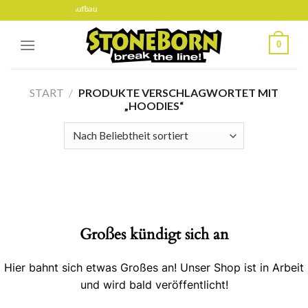
Skip
det sich gerade im Aufbau
to
content
0
START
/
PRODUKTE VERSCHLAGWORTET MIT
„HOODIES“
Großes kündigt sich an
Hier bahnt sich etwas Großes an! Unser Shop ist in Arbeit
und wird bald veröffentlicht!