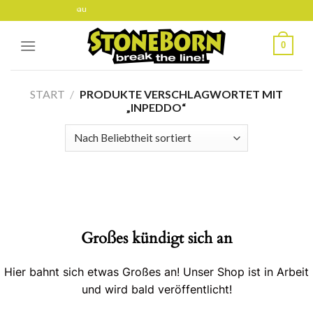
Skip
 sich gerade im Aufbau
to
content
0
START
/
PRODUKTE VERSCHLAGWORTET MIT
„INPEDDO“
Großes kündigt sich an
Hier bahnt sich etwas Großes an! Unser Shop ist in Arbeit
und wird bald veröffentlicht!