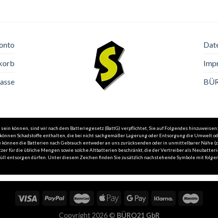
onto
Dat
korb
Imp
asse
BÜ
in können, sind wir nach dem Batteriegesetz (BattG) verpflichtet, Sie auf Folgendes hinzuweisen:
n können Schadstoffe enthalten, die bei nicht sachgemäßer Lagerung oder Entsorgung die Umwelt o
 Sie können die Batterien nach Gebrauch entweder an uns zurücksenden oder in unmittelbarer Nähe 
zer für die übliche Mengen sowie solche Altbatterien beschränkt, die der Vertreiber als Neubatteri
l entsorgen dürfen. Unter diesem Zeichen finden Sie zusätzlich nachstehende Symbole mit folgend
Copyright 2026 ©
BÜRO21 GbR