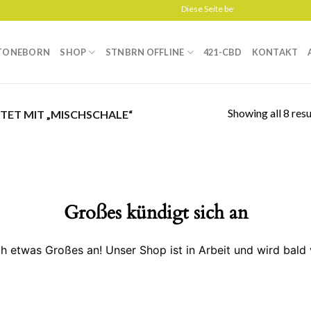
Diese Seite befindet sich gerade im A
TONEBORN
SHOP
STNBRN OFFLINE
421-CBD
KONTAKT
Showing all 8 resu
ET MIT „MISCHSCHALE“
Großes kündigt sich an
ch etwas Großes an! Unser Shop ist in Arbeit und wird bald v