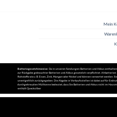
Mein K
Waren
K
Batteriegesetzhinweise:
Da in unseren Sendungen Batterien und Akkus enthalten se
zur Rückgabe gebrauchter Batterien und Akkus gesetzlich verpflichtet. Altbatterie
Rohstoffe wie z. B. Eisen, Zink, Mangan oder Nickel und können verwertet werden.
unentgeltlich zurückgegeben. Die Abgabe in Verkaufsstellen ist dabei auf für Endnut
durchgekreuzten Mülltonne bedeutet, dass Sie Batterien und Akkus nicht im Hausmül
enthält Quecksilber