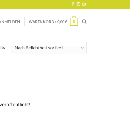
ufbau
0
ANMELDEN
WARENKORB /
0,00
€
lts
eröffentlicht!