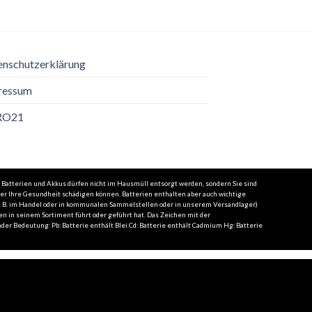
enschutzerklärung
ressum
RO21
 Batterien und Akkus dürfen nicht im Hausmüll entsorgt werden, sondern Sie sind
der Ihre Gesundheit schädigen können. Batterien enthalten aber auch wichtige
(z. B. im Handel oder in kommunalen Sammelstellen oder in unserem Versandlager)
en in seinem Sortiment führt oder geführt hat. Das Zeichen mit der
er Bedeutung: Pb: Batterie enthält Blei Cd: Batterie enthält Cadmium Hg: Batterie