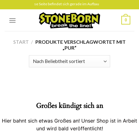
Skip
Diese Seite befindet sich gerade im Aufbau
to
content
0
START
/
PRODUKTE VERSCHLAGWORTET MIT
„PUR“
Großes kündigt sich an
Hier bahnt sich etwas Großes an! Unser Shop ist in Arbeit
und wird bald veröffentlicht!