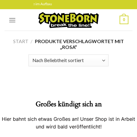
Skip
 befindet sich gerade im Aufbau
to
content
0
START
/
PRODUKTE VERSCHLAGWORTET MIT
„ROSA“
Großes kündigt sich an
Hier bahnt sich etwas Großes an! Unser Shop ist in Arbeit
und wird bald veröffentlicht!