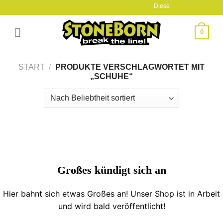
Skip
Diese Seite befindet sich
to
content
0
START
/
PRODUKTE VERSCHLAGWORTET MIT
„SCHUHE“
Großes kündigt sich an
Hier bahnt sich etwas Großes an! Unser Shop ist in Arbeit
und wird bald veröffentlicht!