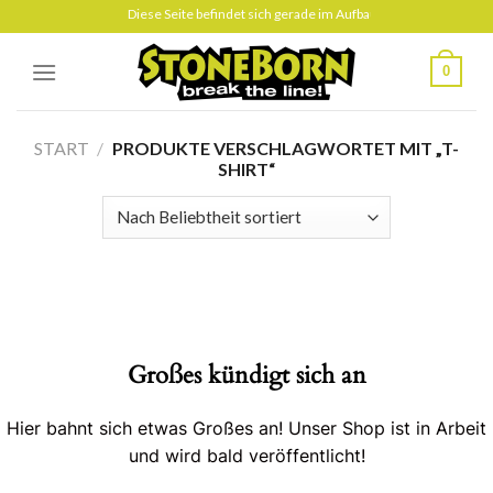
Skip
Diese Seite befindet sich gerade im Aufbau
to
content
0
START
/
PRODUKTE VERSCHLAGWORTET MIT „T-
SHIRT“
Großes kündigt sich an
Hier bahnt sich etwas Großes an! Unser Shop ist in Arbeit
und wird bald veröffentlicht!