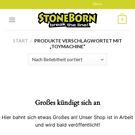
Skip
Diese Seite befindet sich g
to
content
0
START
/
PRODUKTE VERSCHLAGWORTET MIT
„TOYMACHINE“
Großes kündigt sich an
Hier bahnt sich etwas Großes an! Unser Shop ist in Arbeit
und wird bald veröffentlicht!