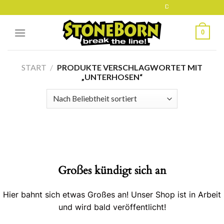
Skip
Diese Seite befindet s
to
content
0
START
/
PRODUKTE VERSCHLAGWORTET MIT
„UNTERHOSEN“
Großes kündigt sich an
Hier bahnt sich etwas Großes an! Unser Shop ist in Arbeit
und wird bald veröffentlicht!