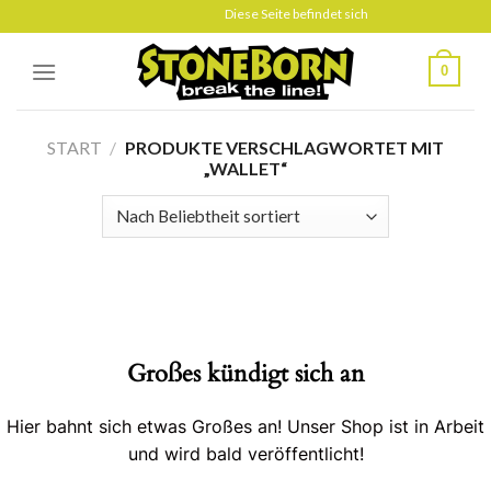
Skip
Diese Seite befindet sich gerade im Aufbau
to
content
0
START
/
PRODUKTE VERSCHLAGWORTET MIT
„WALLET“
Großes kündigt sich an
Hier bahnt sich etwas Großes an! Unser Shop ist in Arbeit
und wird bald veröffentlicht!