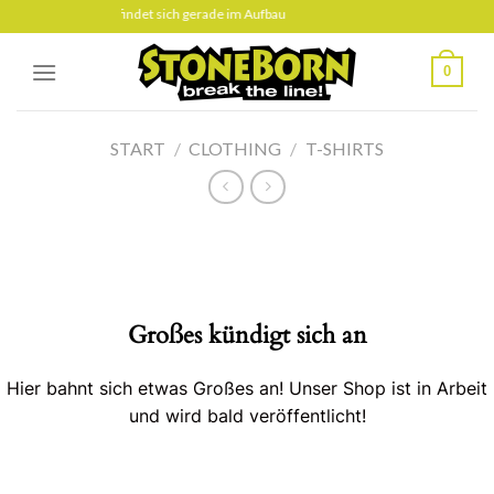
Skip
Diese Seite befindet sich gerade im Aufbau
to
content
0
START
/
CLOTHING
/
T-SHIRTS
Großes kündigt sich an
Hier bahnt sich etwas Großes an! Unser Shop ist in Arbeit
und wird bald veröffentlicht!