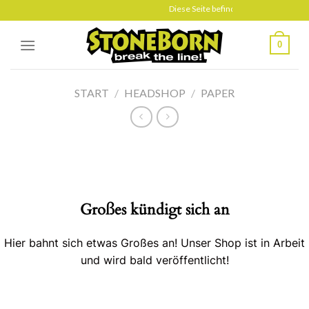
Skip
Diese Seite befindet sich gerade im Au
to
content
0
START
/
HEADSHOP
/
PAPER
Großes kündigt sich an
Hier bahnt sich etwas Großes an! Unser Shop ist in Arbeit
und wird bald veröffentlicht!