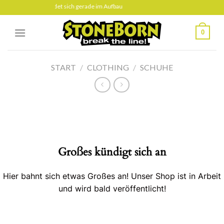
Skip
Diese Seite befindet sich gerade im Aufbau
to
content
0
START
/
CLOTHING
/
SCHUHE
Großes kündigt sich an
Hier bahnt sich etwas Großes an! Unser Shop ist in Arbeit
und wird bald veröffentlicht!