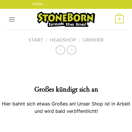
Skip
indet sich gerade im Aufbau
to
content
0
START
/
HEADSHOP
/
GRINDER
Großes kündigt sich an
Hier bahnt sich etwas Großes an! Unser Shop ist in Arbeit
und wird bald veröffentlicht!