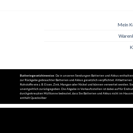
Mein K
Waren
K
Batteriegesetzhinweise:
Da in unseren Sendungen Batterien und Akkus enthalten se
zur Rückgabe gebrauchter Batterien und Akkus gesetzlich verpflichtet. Altbatterie
Rohstoffe wie z. B. Eisen, Zink, Mangan oder Nickel und können verwertet werden.
unentgeltlich zurückgegeben. Die Abgabe in Verkaufsstellen ist dabei auf für Endnut
durchgekreuzten Mülltonne bedeutet, dass Sie Batterien und Akkus nicht im Hausmül
enthält Quecksilber