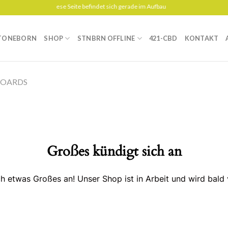
Diese Seite befindet sich gerade im Aufbau
TONEBORN
SHOP
STNBRN OFFLINE
421-CBD
KONTAKT
BOARDS
Großes kündigt sich an
ch etwas Großes an! Unser Shop ist in Arbeit und wird bald v