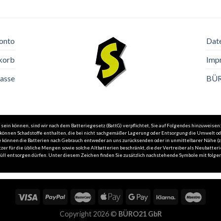
onto
Dat
korb
Imp
asse
BÜ
in können, sind wir nach dem Batteriegesetz (BattG) verpflichtet, Sie auf Folgendes hinzuweisen:
n können Schadstoffe enthalten, die bei nicht sachgemäßer Lagerung oder Entsorgung die Umwelt o
 Sie können die Batterien nach Gebrauch entweder an uns zurücksenden oder in unmittelbarer Nähe 
zer für die übliche Mengen sowie solche Altbatterien beschränkt, die der Vertreiber als Neubatteri
l entsorgen dürfen. Unter diesem Zeichen finden Sie zusätzlich nachstehende Symbole mit folgend
Copyright 2026 ©
BÜRO21 GbR