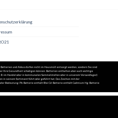
enschutzerklärung
ressum
RO21
 Batterien und Akkus dürfen nicht im Hausmüll entsorgt werden, sondern Sie sind
der Ihre Gesundheit schädigen können. Batterien enthalten aber auch wichtige
(z. B. im Handel oder in kommunalen Sammelstellen oder in unserem Versandlager)
en in seinem Sortiment führt oder geführt hat. Das Zeichen mit der
er Bedeutung: Pb: Batterie enthält Blei Cd: Batterie enthält Cadmium Hg: Batterie