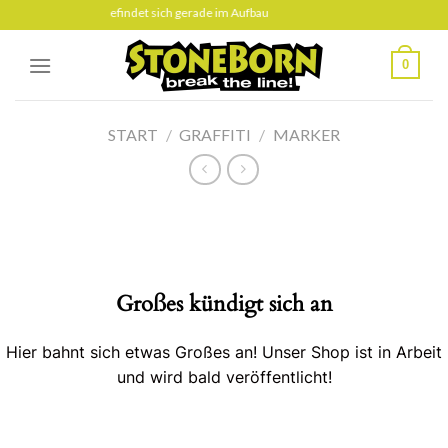
Skip
Diese Seite befindet sich gerade im Aufbau
to
content
0
START
/
GRAFFITI
/
MARKER
Großes kündigt sich an
Hier bahnt sich etwas Großes an! Unser Shop ist in Arbeit
und wird bald veröffentlicht!