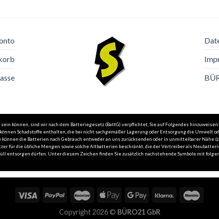
onto
Dat
korb
Imp
asse
BÜ
in können, sind wir nach dem Batteriegesetz (BattG) verpflichtet, Sie auf Folgendes hinzuweisen:
n können Schadstoffe enthalten, die bei nicht sachgemäßer Lagerung oder Entsorgung die Umwelt o
 Sie können die Batterien nach Gebrauch entweder an uns zurücksenden oder in unmittelbarer Nähe 
zer für die übliche Mengen sowie solche Altbatterien beschränkt, die der Vertreiber als Neubatteri
l entsorgen dürfen. Unter diesem Zeichen finden Sie zusätzlich nachstehende Symbole mit folgend
Copyright 2026 ©
BÜRO21 GbR