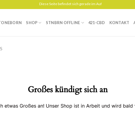
Diese Seite befindet sich gerade im Aufbau
TONEBORN
SHOP
STNBRN OFFLINE
421-CBD
KONTAKT
S
Großes kündigt sich an
ch etwas Großes an! Unser Shop ist in Arbeit und wird bald v