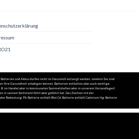
enschutzerklärung
ressum
RO21
 Batterien und Akkus dürfen nicht im Hausmüll entsorgt werden, sondern Sie sind
der Ihre Gesundheit schädigen können. Batterien enthalten aber auch wichtige
(z. B. im Handel oder in kommunalen Sammelstellen oder in unserem Versandlager)
en in seinem Sortiment führt oder geführt hat. Das Zeichen mit der
er Bedeutung: Pb: Batterie enthält Blei Cd: Batterie enthält Cadmium Hg: Batterie