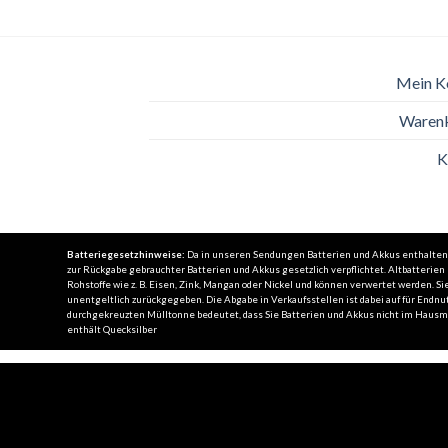
Mein K
Waren
K
Batteriegesetzhinweise:
Da in unseren Sendungen Batterien und Akkus enthalten se
zur Rückgabe gebrauchter Batterien und Akkus gesetzlich verpflichtet. Altbatterie
Rohstoffe wie z. B. Eisen, Zink, Mangan oder Nickel und können verwertet werden.
unentgeltlich zurückgegeben. Die Abgabe in Verkaufsstellen ist dabei auf für Endnut
durchgekreuzten Mülltonne bedeutet, dass Sie Batterien und Akkus nicht im Hausmül
enthält Quecksilber